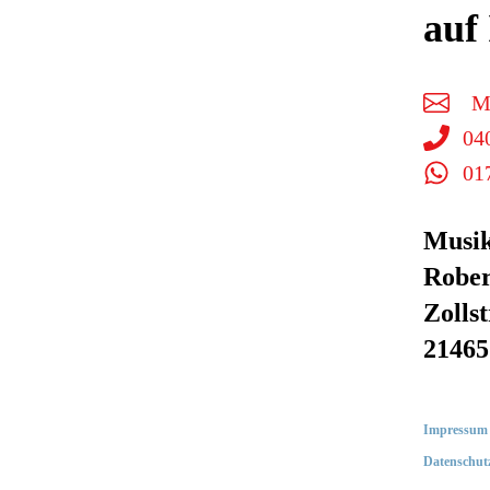
auf
M
04
01
Musik
Rober
Zollst
21465
I
mpressum
Datenschut