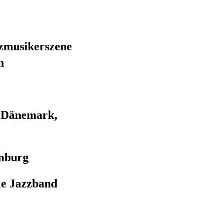
zzmusikerszene
n
, Dänemark,
amburg
le Jazzband