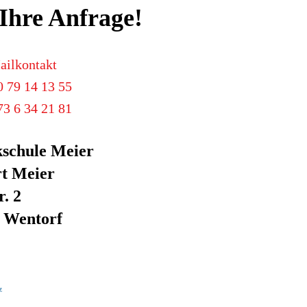
 Ihre Anfrage!
ailkontakt
0 79 14 13 55
73 6 34 21 81
schule Meier
t Meier
r. 2
 Wentorf
z