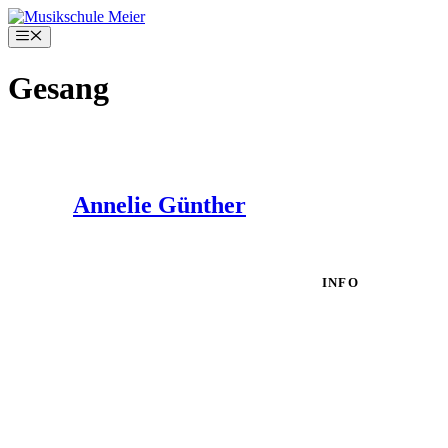
Zum
Inhalt
Menü
springen
Gesang
Annelie Günther
INFO